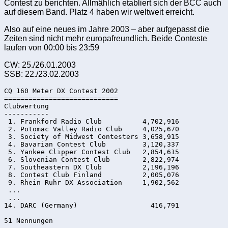
Contest zu berichten. Allmählich etabliert sich der BCC auch
auf diesem Band. Platz 4 haben wir weltweit erreicht.
Also auf eine neues im Jahre 2003 – aber aufgepasst die
Zeiten sind nicht mehr europafreundlich. Beide Conteste
laufen von 00:00 bis 23:59
CW: 25./26.01.2003
SSB: 22./23.02.2003
CQ 160 Meter DX Contest 2002

============================

Clubwertung

-----------

 1. Frankford Radio Club          4,702,916

 2. Potomac Valley Radio Club     4,025,670

 3. Society of Midwest Contesters 3,658,915

 4. Bavarian Contest Club         3,120,337

 5. Yankee Clipper Contest Club   2,854,615

 6. Slovenian Contest Club        2,822,974

 7. Southeastern DX Club          2,196,196

 8. Contest Club Finland          2,005,076

 9. Rhein Ruhr DX Association     1,902,562

 ...

 ...

14. DARC (Germany)                  416,791
