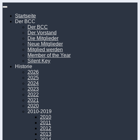
Unter
dem
Startseite
Inhalt
Der BCC
Der BCC
Der Vorstand
Die Mitglieder
Neue Mitglieder
Mitglied werden
Member of the Year
Silent Key
Historie
2026
2025
2024
2023
2022
2021
2020
2010-2019
2010
2011
2012
2013
2014