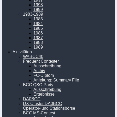
1997
1998
1999
1983-1989
1983
1984
1985
1986
1987
1988
1989
Aktivitäten
WABCC40
Frequent Contester
Ausschreibung
Archiv
FC-Diplom
Anleitung: Summary File
BCC QSO-Party
Ausschreibung
Ergebnisse
DA0BCC
DX-Cluster DA0BCC
Operator- und Stationsbörse
BCC MS-Contest