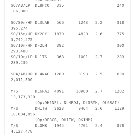
SO/AB/LP  DL8HCO   335                      240       
186,000

SO/80m/HP DL3LAB   566      1243   2.2      318       
395,274

SO/15m/HP DK2OY   1879      4829   2.6      775     
3,742,475

SO/10m/HP DF2LH    382                      300       
293,400

SO/10m/LP DL1TS    368      1001   2.7      239       
239,239

SOA/AB/HP DL4NAC  1280      3193   2.5      630     
2,011,590

M/S       DL6RAI  4091     10960   2.7     1202    
13,173,920

          (Op:DH1NFL, DL4RDJ, DL5RMH, DL6RAI)

M/S       DH1TW   3623      9464   2.6     1129    
10,684,856

          (Op:DF3CB, DH1TW, DK1MM)

M/S       DL0MB   1945      4701   2.4      878     
4,127,478
