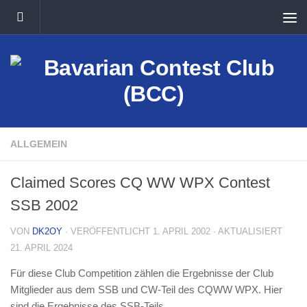
Unter dem Inhalt
ALLGEMEIN
Claimed Scores CQ WW WPX Contest
SSB 2002
VON
DK2OY
· VERÖFFENTLICHT
1. APRIL 2002
· AKTUALISIERT
21. APRIL 2024
Für diese Club Competition zählen die Ergebnisse der Club
Mitglieder aus dem SSB und CW-Teil des CQWW WPX. Hier
sind die Ergebnisse des SSB-Teils.