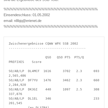
%%%%%%%%%%%%%%%%%%%%%%%%%%%%%%
Einsendeschluss: 01.05.2002
email: n8bjq@erienet.de
%%%%%%%%%%%%%%%%%%%%%%%%%%%%%%
Zwischenergebnisse CQWW WPX SSB 2002

----------------------------------------

                   QSO   QSO PTS  PTS/Q 
PREFIXES    Score

SO/AB/LP  DL4MCF  1616      3702   2.3      693     
2,565,486

SO/AB/LP  DF7YU   1476      3462   2.3      660     
2,284,920

SO/AB/LP  DK3GI    440      1097   2.5      308       
337,876

SO/AB/LP  DL1EL    346                      233       
201,545

          (ex DL3ZBA)
