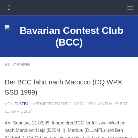
Unter dem Inhalt
ALLGEMEIN
Der BCC fährt nach Marocco (CQ WPX
SSB 1999)
VON
DL6FBL
· VERÖFFENTLICHT
1. APRIL 1999
· AKTUALISIERT
21. APRIL 2024
Am Sonntag, 21.03.99, fuhren drei BCC-ler für zwei Wochen
nach Marokko: Hajo (DJ9MH), Markus (DL1MFL) und Ben
(DL6FBL). Vor Ort wurden weitere Gespräche über die geplante