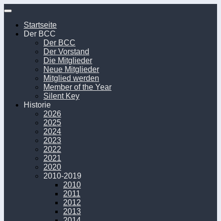
Unter
dem
Startseite
Inhalt
Der BCC
Der BCC
Der Vorstand
Die Mitglieder
Neue Mitglieder
Mitglied werden
Member of the Year
Silent Key
Historie
2026
2025
2024
2023
2022
2021
2020
2010-2019
2010
2011
2012
2013
2014