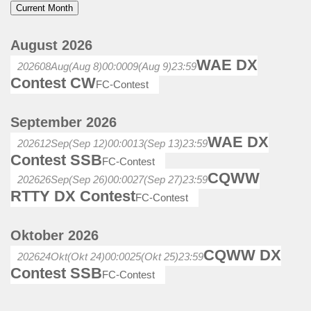
Current Month
August 2026
WAE DX
2026
08
Aug
(Aug 8)
00:00
09
(Aug 9)
23:59
Contest CW
FC-Contest
September 2026
WAE DX
2026
12
Sep
(Sep 12)
00:00
13
(Sep 13)
23:59
Contest SSB
FC-Contest
CQWW
2026
26
Sep
(Sep 26)
00:00
27
(Sep 27)
23:59
RTTY DX Contest
FC-Contest
Oktober 2026
CQWW DX
2026
24
Okt
(Okt 24)
00:00
25
(Okt 25)
23:59
Contest SSB
FC-Contest