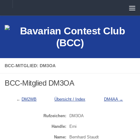
Unter dem Inhalt
BCC-MITGLIED: DM3OA
BCC-Mitglied DM3OA
←
DM2WB
Übersicht / Index
DM4AA →
Rufzeichen:
DM3OA
Handle:
Erni
Name:
Bernhard Staudt