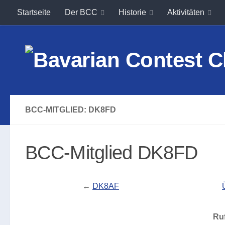
Startseite
Der BCC
Historie
Aktivitäten
Unter dem Inhalt
BCC-MITGLIED: DK8FD
BCC-Mitglied DK8FD
←
DK8AF
Ru