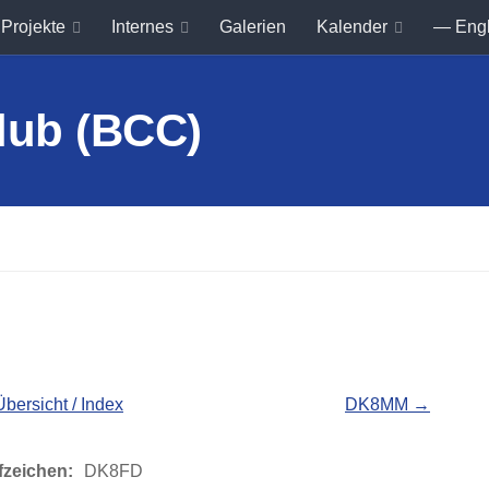
Projekte
Internes
Galerien
Kalender
— Eng
Übersicht / Index
DK8MM →
fzeichen:
DK8FD