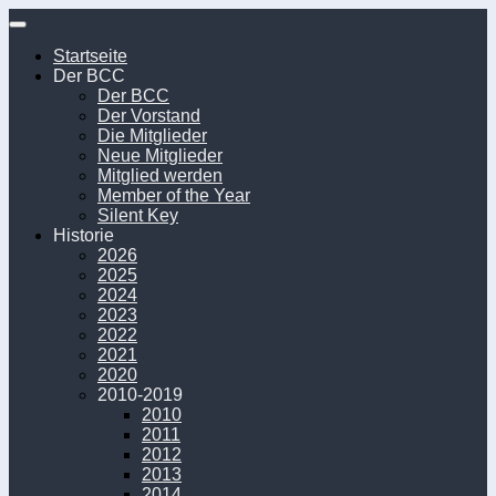
Unter
dem
Startseite
Inhalt
Der BCC
Der BCC
Der Vorstand
Die Mitglieder
Neue Mitglieder
Mitglied werden
Member of the Year
Silent Key
Historie
2026
2025
2024
2023
2022
2021
2020
2010-2019
2010
2011
2012
2013
2014