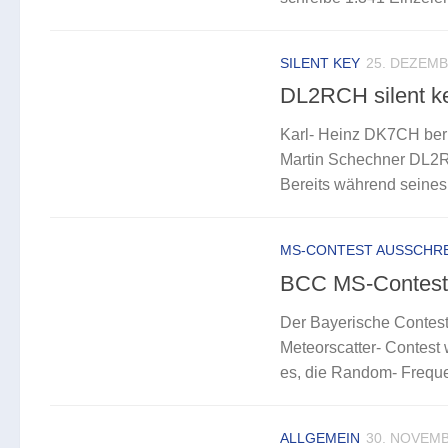
SILENT KEY
25. DEZEMB
DL2RCH silent k
Karl- Heinz DK7CH beri
Martin Schechner DL2RC
Bereits während seines
MS-CONTEST AUSSCHR
BCC MS-Contest 
Der Bayerische Contest
Meteorscatter- Contest
es, die Random- Freque
ALLGEMEIN
30. NOVEMB