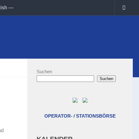
lish —
Suchen
Suchen
OPERATOR- / STATIONSBÖRSE
n
nd
KALENDER