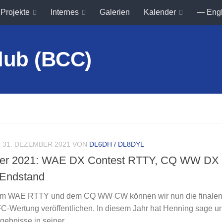
Projekte
Internes
Galerien
Kalender
— Eng
31. DEZEMBER 2021
VON
DL6DH / DL8DYL
ster 2021: WAE DX Contest RTTY, CQ WW DX
 Endstand
dem WAE RTTY und dem CQ WW CW können wir nun die finale
FC-Wertung veröffentlichen. In diesem Jahr hat Henning sage u
gebnisse in seiner...