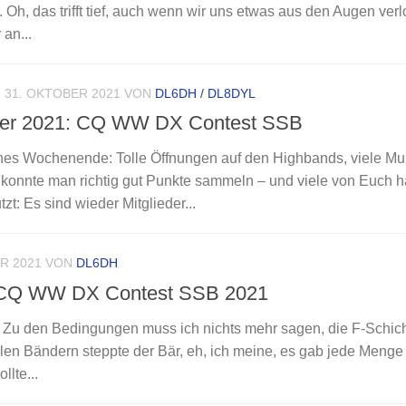
. Oh, das trifft tief, auch wenn wir uns etwas aus den Augen ver
an...
31. OKTOBER 2021
VON
DL6DH / DL8DYL
ter 2021: CQ WW DX Contest SSB
hes Wochenende: Tolle Öffnungen auf den Highbands, viele Mul
 konnte man richtig gut Punkte sammeln – und viele von Euch 
t: Es sind wieder Mitglieder...
R 2021
VON
DL6DH
 CQ WW DX Contest SSB 2021
u den Bedingungen muss ich nichts mehr sagen, die F-Schich
len Bändern steppte der Bär, eh, ich meine, es gab jede Menge
lte...