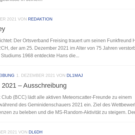
ER 2021
VON
REDAKTION
ey
chtet: Der Ortsverband Freising trauert um seinen Funkfreund 
H, der am 25. Dezember 2021 im Alter von 75 Jahren verstorbe
 Studiums 1968 entdeckte Hans die...
EIBUNG
1. DEZEMBER 2021
VON
DL1MAJ
2021 – Ausschreibung
 Club (BCC) lädt alle aktiven Meteorscatter-Freunde zu einem
 während des Geminidenschauers 2021 ein. Ziel des Wettbewerb
nzen zu beleben und die MS-Random-Aktivität zu steigern. Der.
ER 2021
VON
DL6DH