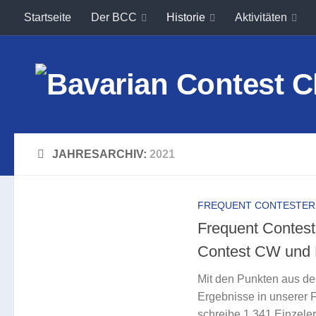
Startseite
Der BCC
Historie
Aktivitäten
Unter dem Inhalt
JAHRESARCHIV:
2021
FREQUENT CONTESTER
Frequent Conte
Contest CW und
Mit den Punkten aus 
Ergebnisse in unserer 
schreibe 1.341 Einzeler