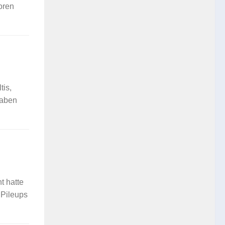
loren
tis,
haben
t hatte
 Pileups