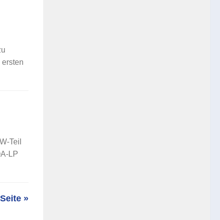
zu
 ersten
W-Teil
OA-LP
Seite »