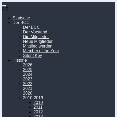
Unter
dem
Inhalt
Startseite
Der BCC
Der BCC
Der Vorstand
Die Mitglieder
Neue Mitglieder
Mitglied werden
Member of the Year
Silent Key
Historie
2026
2025
2024
2023
2022
2021
2020
2010-2019
2010
2011
2012
2013