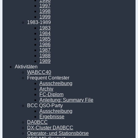
1996
1997
1998
1999
1983-1989
1983
1984
1985
1986
1987
1988
1989
Aktivitäten
WABCC40
Frequent Contester
Ausschreibung
Archiv
FC-Diplom
Anleitung: Summary File
BCC QSO-Party
Ausschreibung
Ergebnisse
DA0BCC
DX-Cluster DA0BCC
Operator- und Stationsbörse