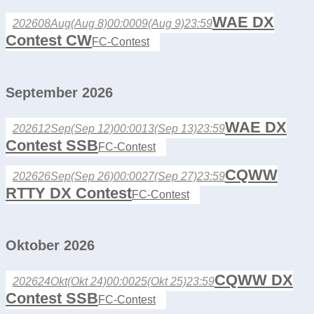
WAE DX
2026
08
Aug
(Aug 8)
00:00
09
(Aug 9)
23:59
Contest CW
FC-Contest
September 2026
WAE DX
2026
12
Sep
(Sep 12)
00:00
13
(Sep 13)
23:59
Contest SSB
FC-Contest
CQWW
2026
26
Sep
(Sep 26)
00:00
27
(Sep 27)
23:59
RTTY DX Contest
FC-Contest
Oktober 2026
CQWW DX
2026
24
Okt
(Okt 24)
00:00
25
(Okt 25)
23:59
Contest SSB
FC-Contest